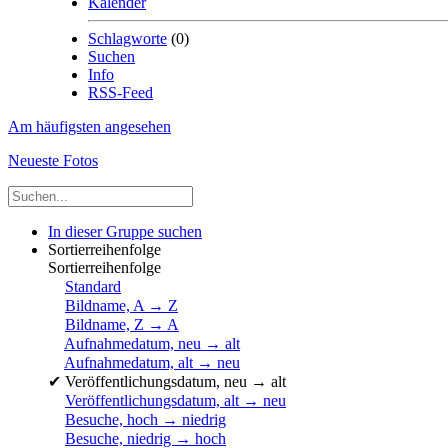
Kalender
Schlagworte
(0)
Suchen
Info
RSS-Feed
Am häufigsten angesehen
Neueste Fotos
In dieser Gruppe suchen
Sortierreihenfolge
Sortierreihenfolge
Standard
Bildname, A → Z
Bildname, Z → A
Aufnahmedatum, neu → alt
Aufnahmedatum, alt → neu
✔
Veröffentlichungsdatum, neu → alt
Veröffentlichungsdatum, alt → neu
Besuche, hoch → niedrig
Besuche, niedrig → hoch