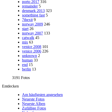
porto 2017
316
remainder
5
denmark 2013
323
something fast
5
7thexit
9
norway 2009
246
start
26
norway 2007
133
catwalk
45
mix
63
venice 2008
101
venice 2006
226
unknown
2
human
33
end
15
berlin
13
3191 Fotos
Entdecken
Am häufigsten angesehen
Neueste Fotos
Neueste Alben
Zufällige Fotos