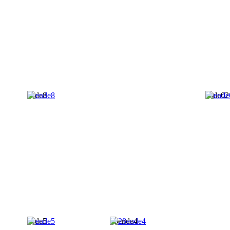
ende8
ende02
ende5
28ende4