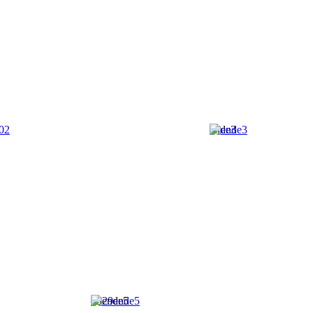
ende3
29ende5