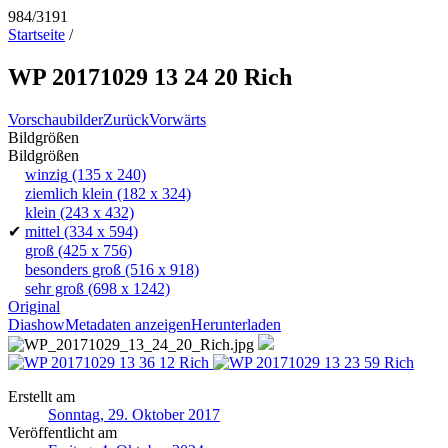
984/3191
Startseite
/
WP 20171029 13 24 20 Rich
Vorschaubilder
Zurück
Vorwärts
Bildgrößen
Bildgrößen
winzig
(135 x 240)
ziemlich klein
(182 x 324)
klein
(243 x 432)
✔
mittel
(334 x 594)
groß
(425 x 756)
besonders groß
(516 x 918)
sehr groß
(698 x 1242)
Original
Diashow
Metadaten anzeigen
Herunterladen
Erstellt am
Sonntag, 29. Oktober 2017
Veröffentlicht am