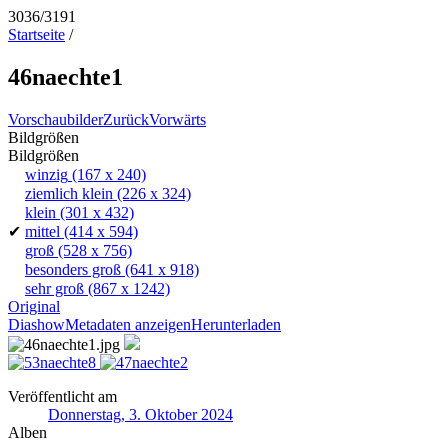
3036/3191
Startseite
/
46naechte1
Vorschaubilder
Zurück
Vorwärts
Bildgrößen
Bildgrößen
winzig
(167 x 240)
ziemlich klein
(226 x 324)
klein
(301 x 432)
✔
mittel
(414 x 594)
groß
(528 x 756)
besonders groß
(641 x 918)
sehr groß
(867 x 1242)
Original
Diashow
Metadaten anzeigen
Herunterladen
Veröffentlicht am
Donnerstag, 3. Oktober 2024
Alben