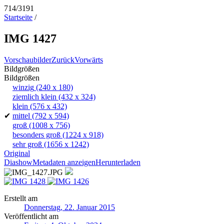
714/3191
Startseite
/
IMG 1427
Vorschaubilder
Zurück
Vorwärts
Bildgrößen
Bildgrößen
winzig
(240 x 180)
ziemlich klein
(432 x 324)
klein
(576 x 432)
✔
mittel
(792 x 594)
groß
(1008 x 756)
besonders groß
(1224 x 918)
sehr groß
(1656 x 1242)
Original
Diashow
Metadaten anzeigen
Herunterladen
Erstellt am
Donnerstag, 22. Januar 2015
Veröffentlicht am