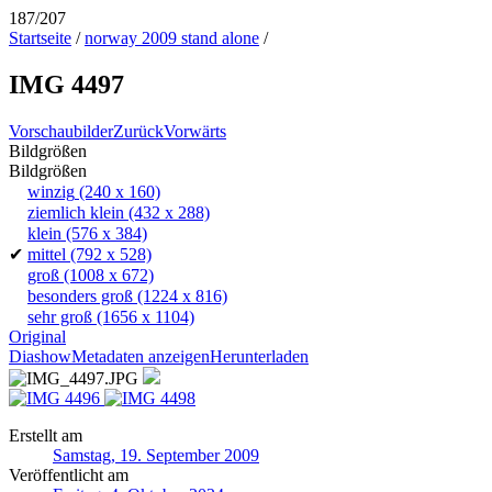
187/207
Startseite
/
norway 2009 stand alone
/
IMG 4497
Vorschaubilder
Zurück
Vorwärts
Bildgrößen
Bildgrößen
winzig
(240 x 160)
ziemlich klein
(432 x 288)
klein
(576 x 384)
✔
mittel
(792 x 528)
groß
(1008 x 672)
besonders groß
(1224 x 816)
sehr groß
(1656 x 1104)
Original
Diashow
Metadaten anzeigen
Herunterladen
Erstellt am
Samstag, 19. September 2009
Veröffentlicht am